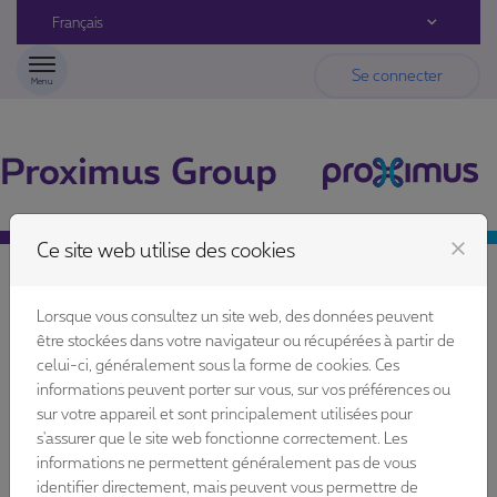
Passer au contenu
Français
Se connecter
Menu
close
Ce site web utilise des cookies
Identification
Lorsque vous consultez un site web, des données peuvent
être stockées dans votre navigateur ou récupérées à partir de
celui-ci, généralement sous la forme de cookies. Ces
informations peuvent porter sur vous, sur vos préférences ou
Se connecter
sur votre appareil et sont principalement utilisées pour
s'assurer que le site web fonctionne correctement. Les
Si vous avez déjà un compte utilisateur
informations ne permettent généralement pas de vous
Proximus, entrez votre adresse email et
identifier directement, mais peuvent vous permettre de
votre mot de passe ci-dessous.