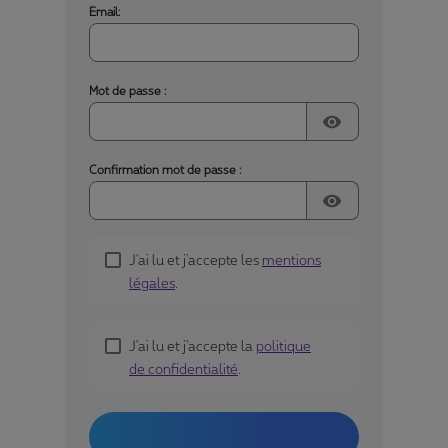
Email:
Mot de passe :
visibility
Confirmation mot de passe :
visibility
J'ai lu et j'accepte les
mentions
légales
.
J'ai lu et j'accepte la
politique
de confidentialité
.
Créer mon compte