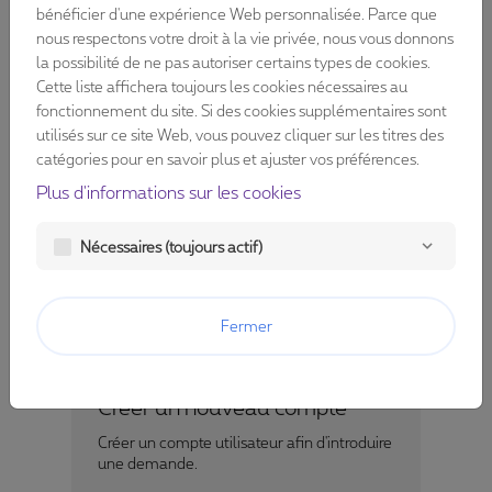
bénéficier d'une expérience Web personnalisée. Parce que
Email:
nous respectons votre droit à la vie privée, nous vous donnons
la possibilité de ne pas autoriser certains types de cookies.
Cette liste affichera toujours les cookies nécessaires au
fonctionnement du site. Si des cookies supplémentaires sont
Mot de passe :
utilisés sur ce site Web, vous pouvez cliquer sur les titres des
visibility
catégories pour en savoir plus et ajuster vos préférences.
Plus d'informations sur les cookies
Mot de passe perdu ?
Nécessaires (toujours actif)
Se connecter
Fermer
Créer un nouveau compte
Créer un compte utilisateur afin d'introduire
une demande.